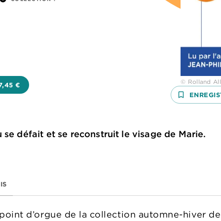
© Rolland Al
7,45 €
bookmark_border
ENREGIS
se défait et se reconstruit le visage de Marie.
IS
 point d’orgue de la collection automne-hiver de M