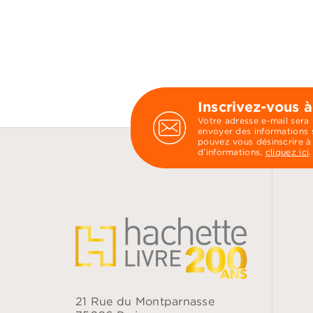
Inscrivez-vous à
Votre adresse e-mail sera
envoyer des informations s
pouvez vous désinscrire à
d’informations,
cliquez ici
.
21 Rue du Montparnasse