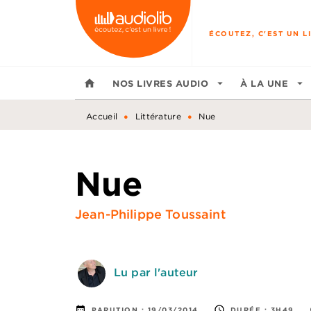
MENU
RECHERCHE
CONTENU
ÉCOUTEZ, C'EST UN LI
home
NOS LIVRES AUDIO
arrow_drop_down
À LA UNE
arrow_drop_down
•
•
Accueil
Littérature
Nue
Nue
Jean-Philippe Toussaint
Lu par l'auteur
date_range
access_time
PARUTION :
19/03/2014
DURÉE :
3H49