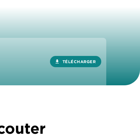
download
TÉLÉCHARGER
écouter