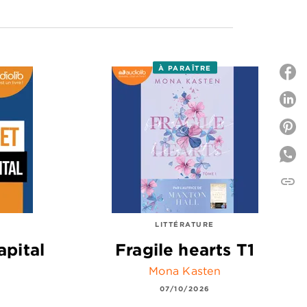
À PARAÎTRE
P
P
link
C
LITTÉRATURE
apital
Fragile hearts T1
Mona Kasten
07/10/2026