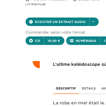
LITTÉRATURE
play_circle_filled
ÉCOUTER UN EXTRAIT AUDIO
arrow_drop_down
Commander selon votre format
album
CD
19,00 €
surround_sound
NUMÉRIQUE
1
L’ultime kaléidoscope où 
DESCRIPTIF
DÉTAILS
AV
La robe en miel était le