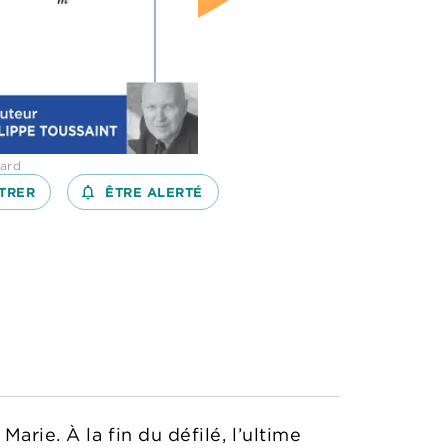
lard
TRER
notifications_none_outlined
ÊTRE ALERTÉ
arie. À la fin du défilé, l’ultime