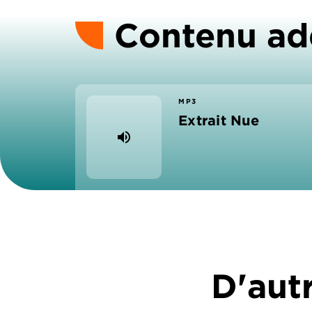
Contenu ad
MP3
Extrait Nue
volume_up
D'autr