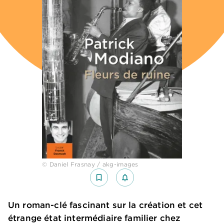
© Daniel Frasnay / akg-images
bookmark_border
notifications_none_outlined
Un roman-clé fascinant sur la création et cet
étrange état intermédiaire familier chez