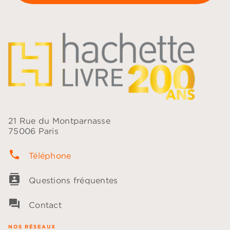
21 Rue du Montparnasse
75006 Paris
phone
Téléphone
contacts
Questions fréquentes
question_answer
Contact
NOS RÉSEAUX