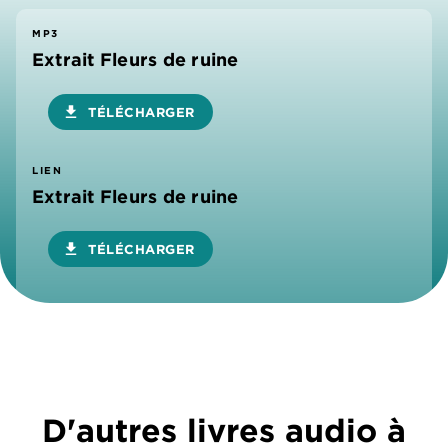
MP3
Extrait Fleurs de ruine
download
TÉLÉCHARGER
LIEN
Extrait Fleurs de ruine
download
TÉLÉCHARGER
D'autres livres audio à