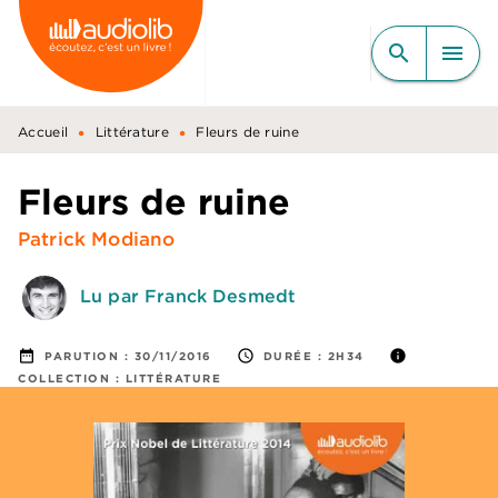
MENU
RECHERCHE
CONTENU
search
menu
PIED DE PAGE
•
•
Accueil
Littérature
Fleurs de ruine
Fleurs de ruine
Patrick Modiano
Lu par Franck Desmedt
date_range
access_time
info
PARUTION :
30/11/2016
DURÉE :
2H34
COLLECTION :
LITTÉRATURE