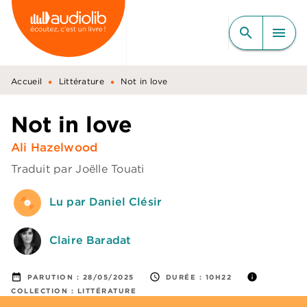
MENU
RECHERCHE
CONTENU
search
menu
PIED DE PAGE
•
•
Accueil
Littérature
Not in love
Not in love
Ali Hazelwood
Traduit par
Joëlle Touati
Lu par Daniel Clésir
Claire Baradat
date_range
access_time
info
PARUTION :
28/05/2025
DURÉE :
10H22
COLLECTION :
LITTÉRATURE