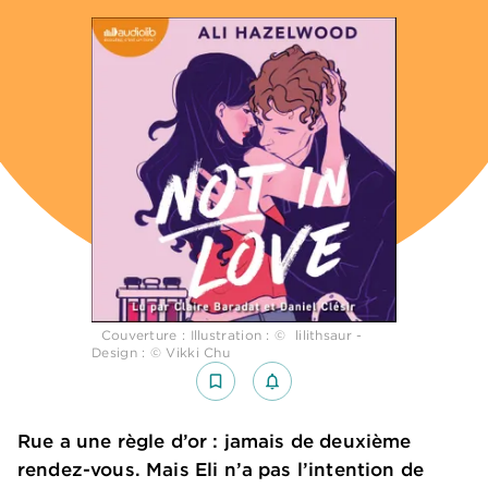
Couverture : Illustration : © lilithsaur -
Design : © Vikki Chu
bookmark_border
notifications_none_outlined
Rue a une règle d’or : jamais de deuxième
rendez-vous. Mais Eli n’a pas l’intention de