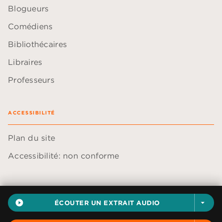
Blogueurs
Comédiens
Bibliothécaires
Libraires
Professeurs
ACCESSIBILITÉ
Plan du site
Accessibilité: non conforme
play_circle_filled
ÉCOUTER UN EXTRAIT AUDIO
arrow_drop_down
Données personnelles
Paramétrer vos cookies