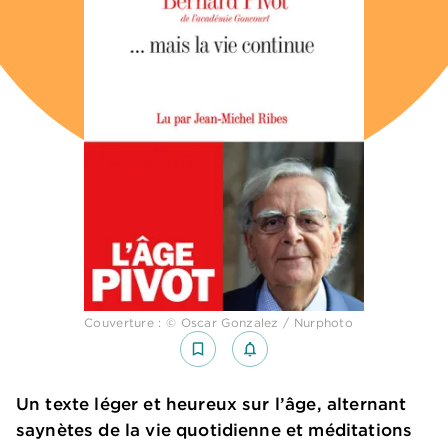
Couverture : © Oscar Gonzalez / Nurphoto
bookmark_border
notifications_none_outlined
Un texte léger et heureux sur l’âge, alternant
saynètes de la vie quotidienne et méditations