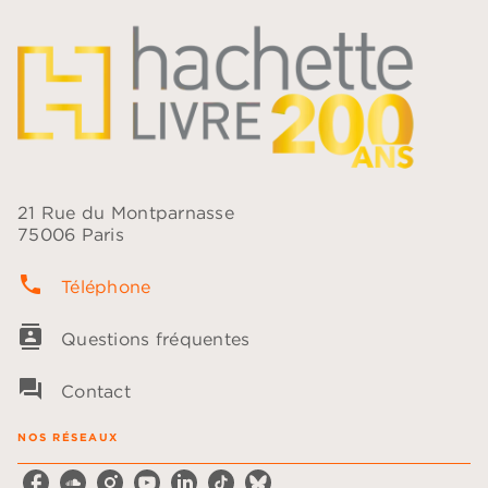
21 Rue du Montparnasse
75006 Paris
phone
Téléphone
contacts
Questions fréquentes
question_answer
Contact
NOS RÉSEAUX