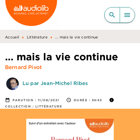
MENU
RECHERCHE
CONTENU
search
menu
PIED DE PAGE
•
•
Accueil
Littérature
... mais la vie continue
... mais la vie continue
Bernard Pivot
Lu par Jean-Michel Ribes
date_range
access_time
info
PARUTION :
11/08/2021
DURÉE :
5H43
COLLECTION :
LITTÉRATURE