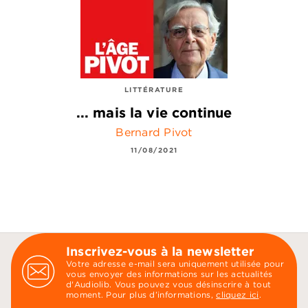
LITTÉRATURE
... mais la vie continue
Bernard Pivot
11/08/2021
Inscrivez-vous à la newsletter
Votre adresse e-mail sera uniquement utilisée pour
vous envoyer des informations sur les actualités
d'Audiolib. Vous pouvez vous désinscrire à tout
moment. Pour plus d’informations,
cliquez ici
.