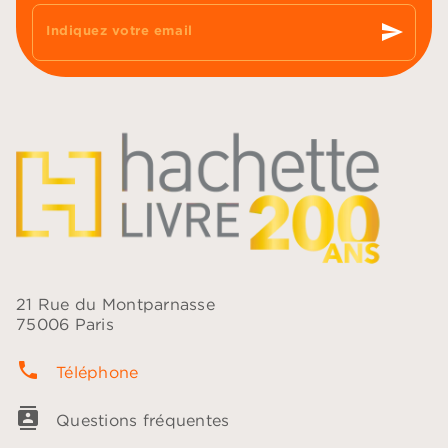
send
Indiquez votre email
21 Rue du Montparnasse
75006 Paris
phone
Téléphone
contacts
Questions fréquentes