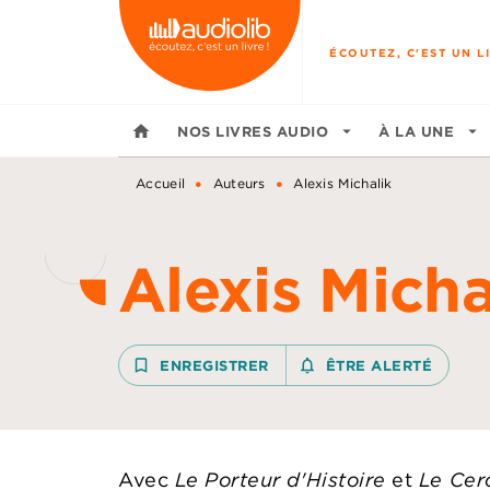
MENU
RECHERCHE
CONTENU
ÉCOUTEZ, C'EST UN LI
home
NOS LIVRES AUDIO
arrow_drop_down
À LA UNE
arrow_drop_down
•
•
Accueil
Auteurs
Alexis Michalik
Alexis Micha
bookmark_border
ENREGISTRER
notifications_none_outline
ÊTRE ALERTÉ
Avec
Le Porteur d'Histoire
et
Le Cerc