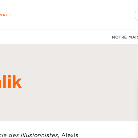
PIED DE PAGE
VRE !
NOTRE MAI
lik
d
le des Illusionnistes,
Alexis