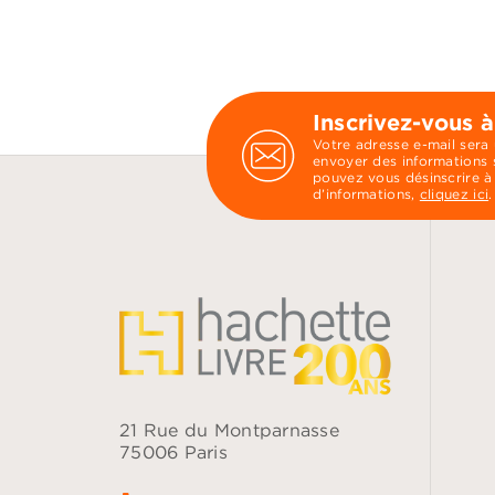
Inscrivez-vous à
Votre adresse e-mail sera
envoyer des informations s
pouvez vous désinscrire à
d’informations,
cliquez ici
.
21 Rue du Montparnasse
75006 Paris