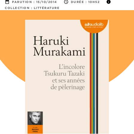
date_range
access_time
info
PARUTION :
15/10/2014
DURÉE :
10H52
COLLECTION :
LITTÉRATURE