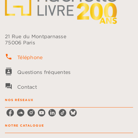
21 Rue du Montparnasse
75006 Paris
phone
Téléphone
contacts
Questions fréquentes
question_answer
Contact
NOS RÉSEAUX
NOTRE CATALOGUE