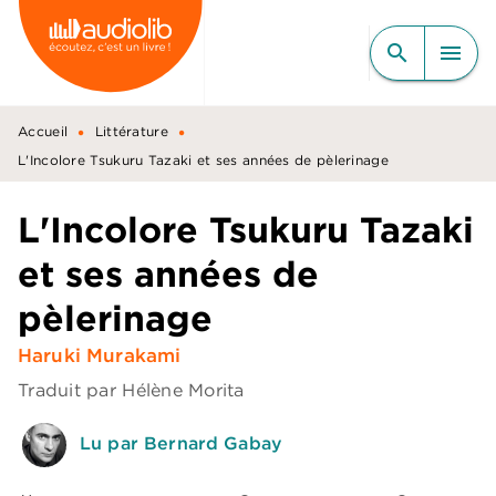
MENU
RECHERCHE
CONTENU
search
menu
PIED DE PAGE
•
•
Accueil
Littérature
L'Incolore Tsukuru Tazaki et ses années de pèlerinage
L'Incolore Tsukuru Tazaki
et ses années de
pèlerinage
Haruki Murakami
Traduit par
Hélène Morita
Lu par Bernard Gabay