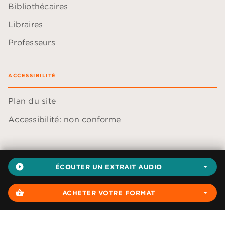
Bibliothécaires
Libraires
Professeurs
ACCESSIBILITÉ
Plan du site
Accessibilité: non conforme
play_circle_filled
ÉCOUTER UN EXTRAIT AUDIO
arrow_drop_down
Données personnelles
Paramétrer vos cookies
shopping_basket
ACHETER VOTRE FORMAT
arrow_drop_down
Mentions légales
Conditions générales d'utilisation