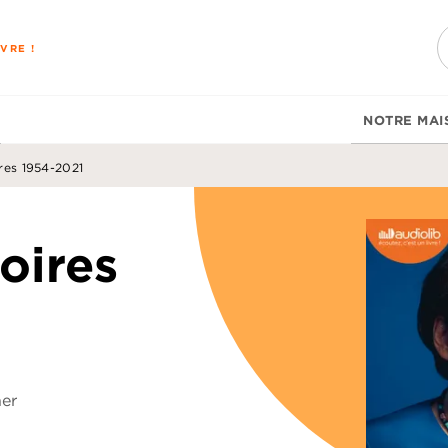
PIED DE PAGE
VRE !
NOTRE MAI
res 1954-2021
oires
er