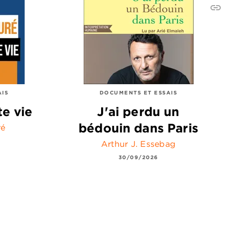
link
C
AIS
DOCUMENTS ET ESSAIS
te vie
J'ai perdu un
bédouin dans Paris
ré
Arthur J. Essebag
30/09/2026