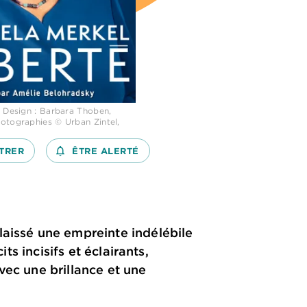
 Design : Barbara Thoben,
otographies © Urban Zintel,
TRER
notifications_none_outlined
ÊTRE ALERTÉ
laissé une empreinte indélébile
ts incisifs et éclairants,
vec une brillance et une