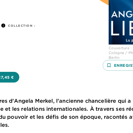
info
COLLECTION :
Couverture :
Cologne / Ph
Berlin
bookmark_border
ENREGIS
27,45 €
s d'Angela Merkel, l’ancienne chancelière qui a 
 et les relations internationales. À travers ses réci
du pouvoir et les défis de son époque, racontés a
les.