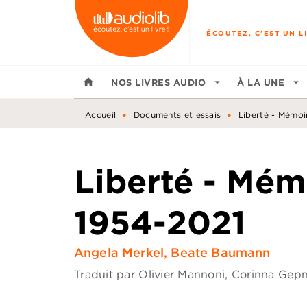
MENU
RECHERCHE
CONTENU
ÉCOUTEZ, C'EST UN LI
home
NOS LIVRES AUDIO
arrow_drop_down
À LA UNE
arrow_drop_down
•
•
Accueil
Documents et essais
Liberté - Mémoi
Liberté - Mém
1954-2021
Angela Merkel
,
Beate Baumann
Traduit par
Olivier Mannoni
,
Corinna Gepn