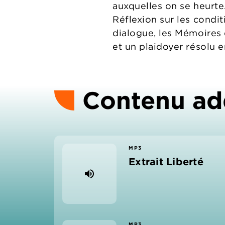
auxquelles on se heurte
Réflexion sur les condit
dialogue, les Mémoires 
et un plaidoyer résolu en
Contenu ad
MP3
Extrait Liberté
volume_up
MP3