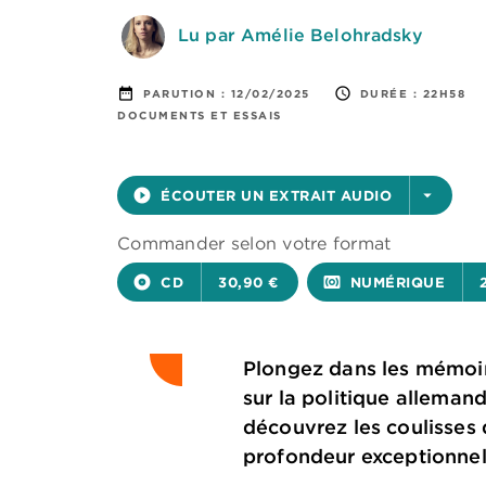
Lu par Amélie Belohradsky
date_range
access_time
PARUTION :
12/02/2025
DURÉE :
22H58
DOCUMENTS ET ESSAIS
play_circle_filled
ÉCOUTER UN EXTRAIT AUDIO
arrow_drop_down
Commander selon votre format
album
CD
30,90 €
surround_sound
NUMÉRIQUE
Plongez dans les mémoire
sur la politique allemande
découvrez les coulisses 
profondeur exceptionnel