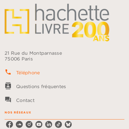
21 Rue du Montparnasse
75006 Paris
phone
Téléphone
contacts
Questions fréquentes
question_answer
Contact
NOS RÉSEAUX