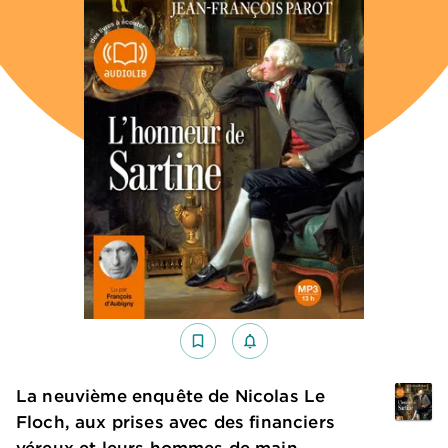
bookmark_border
notifications_none_outlined
La neuvième enquête de Nicolas Le
Floch, aux prises avec des financiers