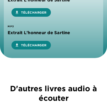
download
TÉLÉCHARGER
MP3
Extrait L'honneur de Sartine
download
TÉLÉCHARGER
D'autres livres audio à
écouter