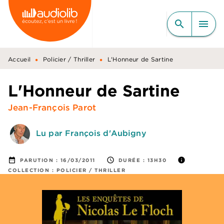
MENU
RECHERCHE
CONTENU
search
menu
PIED DE PAGE
•
•
Accueil
Policier / Thriller
L'Honneur de Sartine
L'Honneur de Sartine
Jean-François Parot
Lu par François d'Aubigny
date_range
access_time
info
PARUTION :
16/03/2011
DURÉE :
13H30
COLLECTION :
POLICIER / THRILLER