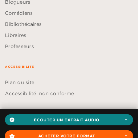
Blogueurs
Comédiens
Bibliothécaires
Libraires
Professeurs
ACCESSIBILITÉ
Plan du site
Accessibilité: non conforme
play_circle_filled
ÉCOUTER UN EXTRAIT AUDIO
arrow_drop_down
Données personnelles
Paramétrer vos cookies
shopping_basket
ACHETER VOTRE FORMAT
arrow_drop_down