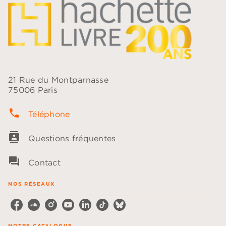
21 Rue du Montparnasse
75006 Paris
phone
Téléphone
contacts
Questions fréquentes
question_answer
Contact
NOS RÉSEAUX
NOTRE CATALOGUE