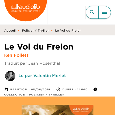
MENU
RECHERCHE
CONTENU
search
menu
PIED DE PAGE
•
•
Accueil
Policier / Thriller
Le Vol du Frelon
Le Vol du Frelon
Ken Follett
Traduit par
Jean Rosenthal
Lu par Valentin Merlet
date_range
access_time
info
PARUTION :
05/06/2019
DURÉE :
14H40
COLLECTION :
POLICIER / THRILLER