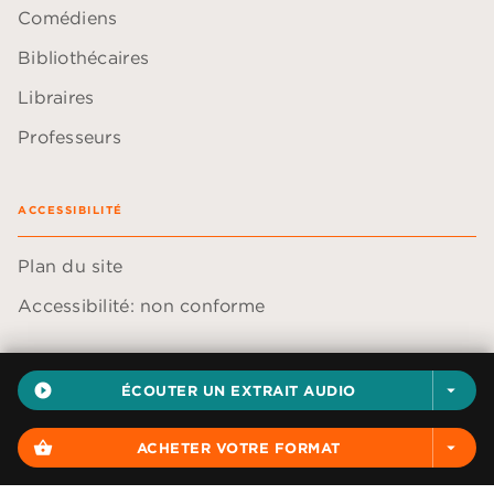
Comédiens
Bibliothécaires
Libraires
Professeurs
ACCESSIBILITÉ
Plan du site
Accessibilité: non conforme
play_circle_filled
ÉCOUTER UN EXTRAIT AUDIO
arrow_drop_down
Données personnelles
shopping_basket
ACHETER VOTRE FORMAT
arrow_drop_down
Paramétrer vos cookies
Mentions légales