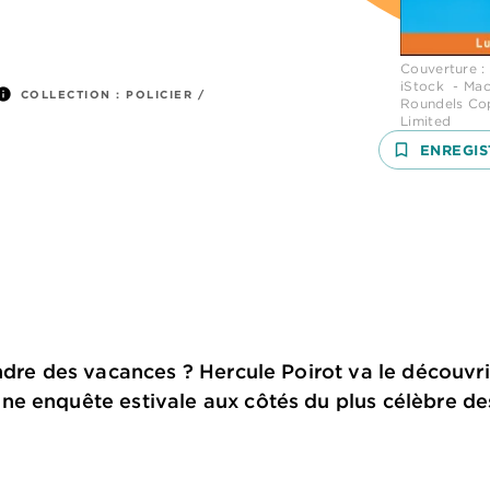
Couverture :
iStock - Mac
nfo
COLLECTION :
POLICIER /
Roundels Cop
Limited
bookmark_border
ENREGIS
ndre des vacances ? Hercule Poirot va le découvri
e enquête estivale aux côtés du plus célèbre de