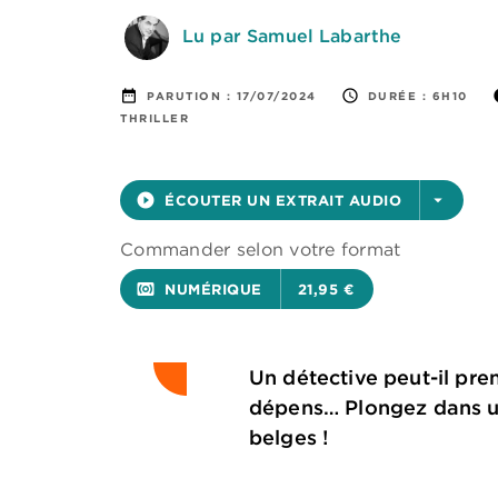
Lu par Samuel Labarthe
date_range
access_time
i
PARUTION :
17/07/2024
DURÉE :
6H10
THRILLER
play_circle_filled
ÉCOUTER UN EXTRAIT AUDIO
arrow_drop_down
Commander selon votre format
surround_sound
NUMÉRIQUE
21,95 €
Un détective peut-il pre
dépens… Plongez dans un
belges !