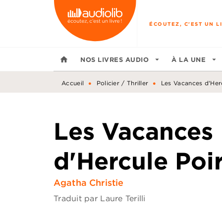
MENU
RECHERCHE
CONTENU
ÉCOUTEZ, C'EST UN LI
home
NOS LIVRES AUDIO
arrow_drop_down
À LA UNE
arrow_drop_down
•
•
Accueil
Policier / Thriller
Les Vacances d'Her
Les Vacances
d'Hercule Poi
Agatha Christie
Traduit par
Laure Terilli