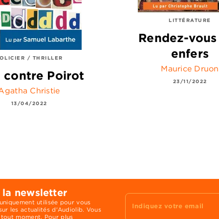
LITTÉRATURE
Rendez-vous
enfers
OLICIER / THRILLER
Maurice Druon
contre Poirot
23/11/2022
Agatha Christie
13/04/2022
 la newsletter
 uniquement utilisée pour vous
Indiquez votre email
ur les actualités d'Audiolib. Vous
 tout moment. Pour plus