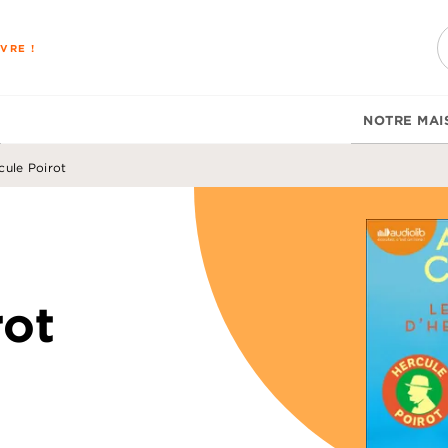
PIED DE PAGE
VRE !
NOTRE MAI
cule Poirot
rot