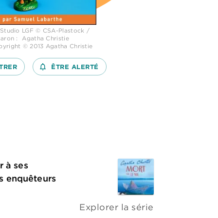
 Studio LGF © CSA-Plastock /
aron : Agatha Christie
yright © 2013 Agatha Christie
TRER
notifications_none_outlined
ÊTRE ALERTÉ
r à ses
s enquêteurs
Explorer la série