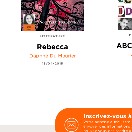
P
LITTÉRATURE
ABC 
Rebecca
Daphné Du Maurier
15/04/2015
Inscrivez-vous à
Votre adresse e-mail sera
envoyer des informations s
pouvez vous désinscrire à