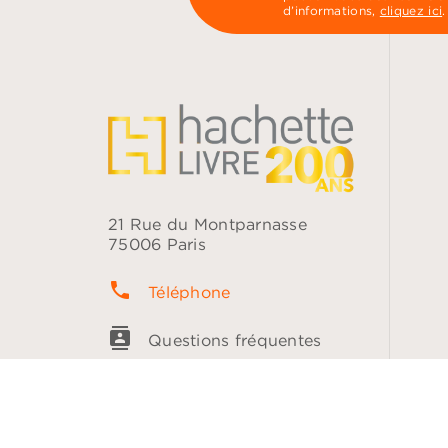
d’informations,
cliquez ici
.
21 Rue du Montparnasse
75006 Paris
phone
Téléphone
contacts
Questions fréquentes
question_answer
Contact
NOS RÉSEAUX