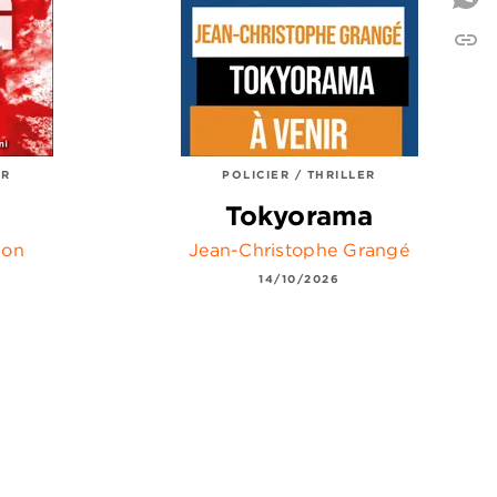
link
C
ER
POLICIER / THRILLER
Tokyorama
son
Jean-Christophe Grangé
14/10/2026