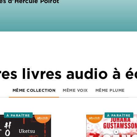
es d'Hercule Poirot
es livres audio à 
MÊME COLLECTION
MÊME VOIX
MÊME PLUME
À PARAÎTRE
À PARAÎTRE