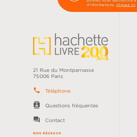
pouvez vous désinscrire à
d’informations,
cliquez ici
.
21 Rue du Montparnasse
75006 Paris
phone
Téléphone
contacts
Questions fréquentes
question_answer
Contact
NOS RÉSEAUX