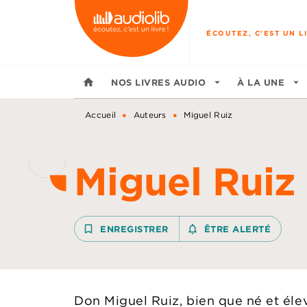
MENU
RECHERCHE
CONTENU
ÉCOUTEZ, C'EST UN LI
home
NOS LIVRES AUDIO
arrow_drop_down
À LA UNE
arrow_drop_down
•
•
Accueil
Auteurs
Miguel Ruiz
Miguel Ruiz
bookmark_border
ENREGISTRER
notifications_none_outline
ÊTRE ALERTÉ
Don Miguel Ruiz, bien que né et él