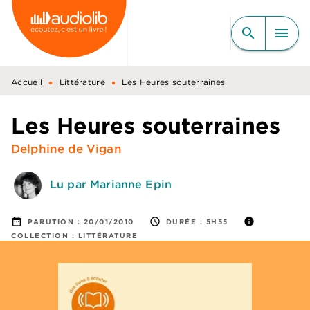
MENU
RECHERCHE
CONTENU
search
menu
PIED DE PAGE
•
•
Accueil
Littérature
Les Heures souterraines
Les Heures souterraines
Delphine de Vigan
Lu par Marianne Epin
date_range
access_time
info
PARUTION :
20/01/2010
DURÉE :
5H55
COLLECTION :
LITTÉRATURE