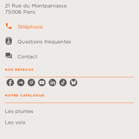
21 Rue du Montparnasse
75006 Paris
phone
Téléphone
contacts
Questions fréquentes
question_answer
Contact
NOS RÉSEAUX
NOTRE CATALOGUE
Les plumes
Les voix