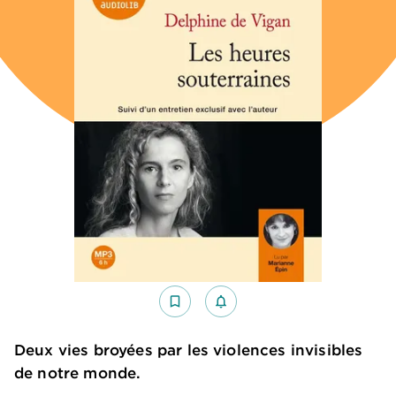
bookmark_border
notifications_none_outlined
Deux vies broyées par les violences invisibles
de notre monde.