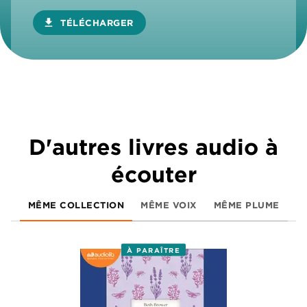
download
TÉLÉCHARGER
D'autres livres audio à
écouter
MÊME COLLECTION
MÊME VOIX
MÊME PLUME
À PARAÎTRE