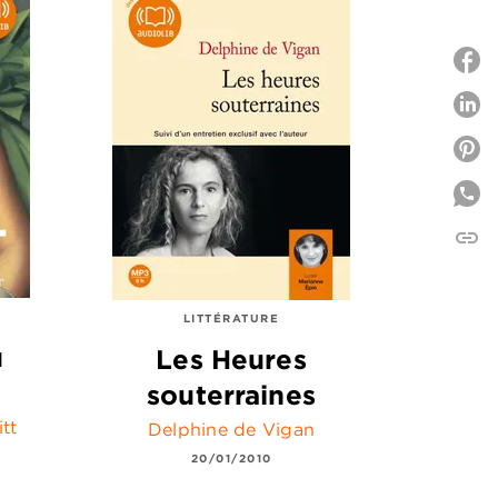
P
P
link
C
LITTÉRATURE
u
Les Heures
souterraines
tt
Delphine de Vigan
20/01/2010