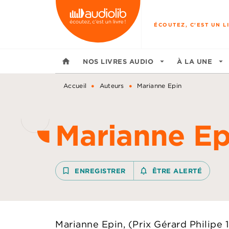
MENU
RECHERCHE
CONTENU
ÉCOUTEZ, C'EST UN LI
home
NOS LIVRES AUDIO
arrow_drop_down
À LA UNE
arrow_drop_down
•
•
Accueil
Auteurs
Marianne Epin
Marianne Ep
bookmark_border
ENREGISTRER
notifications_none_outline
ÊTRE ALERTÉ
Marianne Epin, (Prix Gérard Philipe