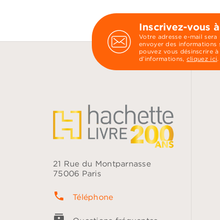
Inscrivez-vous à
Votre adresse e-mail sera
envoyer des informations s
pouvez vous désinscrire à
d’informations,
cliquez ici
.
21 Rue du Montparnasse
75006 Paris
phone
Téléphone
contacts