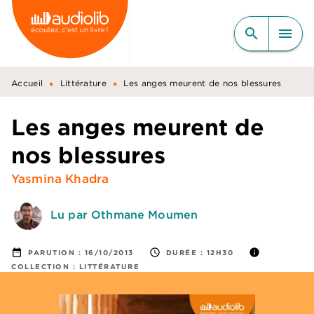
MENU
RECHERCHE
CONTENU
search
menu
PIED DE PAGE
•
•
Accueil
Littérature
Les anges meurent de nos blessures
Les anges meurent de
nos blessures
Yasmina Khadra
Lu par Othmane Moumen
date_range
access_time
info
PARUTION :
16/10/2013
DURÉE :
12H30
COLLECTION :
LITTÉRATURE