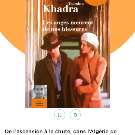
bookmark_border
notifications_none_outlined
De l’ascension à la chute, dans l’Algérie de