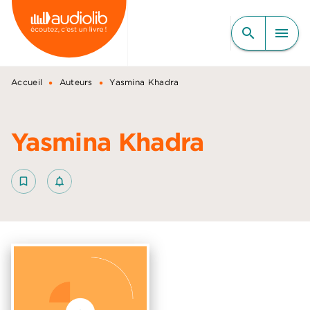
MENU
RECHERCHE
CONTENU
search
menu
PIED DE PAGE
•
•
Accueil
Auteurs
Yasmina Khadra
Yasmina Khadra
bookmark_border
notifications_none_outlined