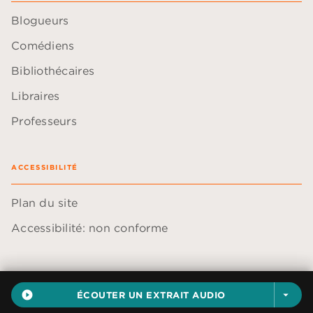
Blogueurs
Comédiens
Bibliothécaires
Libraires
Professeurs
ACCESSIBILITÉ
Plan du site
Accessibilité: non conforme
play_circle_filled
ÉCOUTER UN EXTRAIT AUDIO
arrow_drop_down
Données personnelles