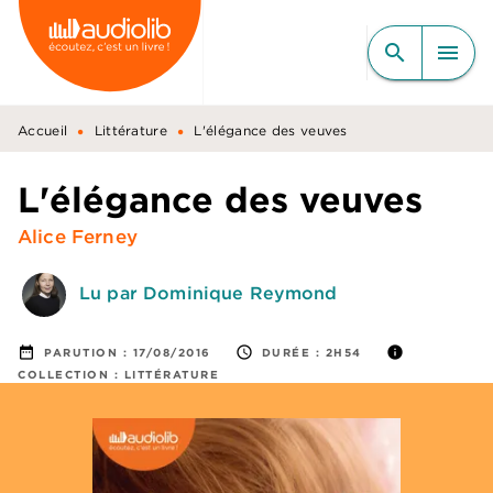
MENU
RECHERCHE
CONTENU
search
menu
PIED DE PAGE
•
•
Accueil
Littérature
L'élégance des veuves
L'élégance des veuves
Alice Ferney
Lu par Dominique Reymond
date_range
access_time
info
PARUTION :
17/08/2016
DURÉE :
2H54
COLLECTION :
LITTÉRATURE