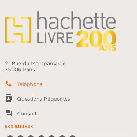
21 Rue du Montparnasse
75006 Paris
phone
Téléphone
contacts
Questions fréquentes
question_answer
Contact
NOS RÉSEAUX