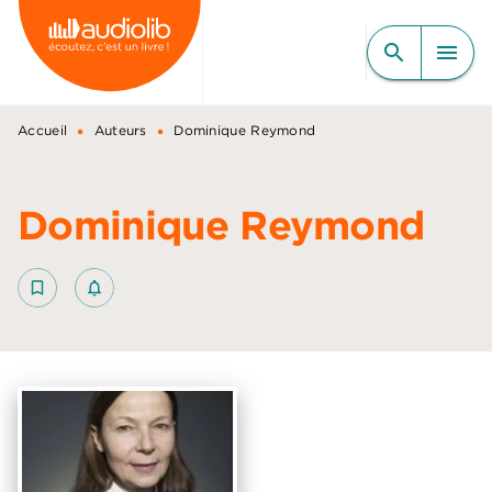
MENU
RECHERCHE
CONTENU
search
menu
PIED DE PAGE
•
•
Accueil
Auteurs
Dominique Reymond
Dominique Reymond
bookmark_border
notifications_none_outlined