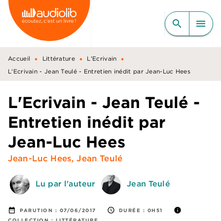
MENU
RECHERCHE
CONTENU
search
menu
PIED DE PAGE
•
•
•
Accueil
Littérature
L'Ecrivain
L'Ecrivain - Jean Teulé - Entretien inédit par Jean-Luc Hees
L'Ecrivain - Jean Teulé -
Entretien inédit par
Jean-Luc Hees
Jean-Luc Hees
,
Jean Teulé
Lu par l'auteur
Jean Teulé
date_range
access_time
info
PARUTION :
07/06/2017
DURÉE :
0H51
COLLECTION :
LITTÉRATURE