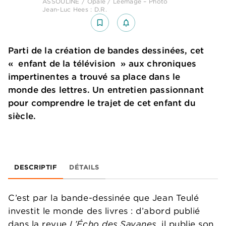
ASSOULINE / Opale / Leemage – Photo
Jean-Luc Hees : D.R.
bookmark_border
notifications_none_outlined
Parti de la création de bandes dessinées, cet
« enfant de la télévision » aux chroniques
impertinentes a trouvé sa place dans le
monde des lettres. Un entretien passionnant
pour comprendre le trajet de cet enfant du
siècle.
DESCRIPTIF
DÉTAILS
C’est par la bande-dessinée que Jean Teulé
investit le monde des livres : d’abord publié
dans la revue
L’Écho des Savanes
, il publie son