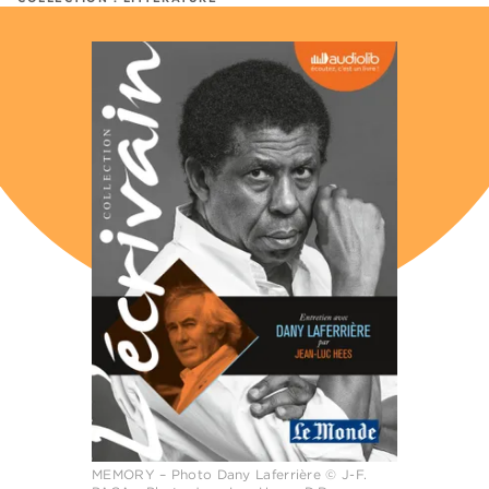
MEMORY – Photo Dany Laferrière © J-F.