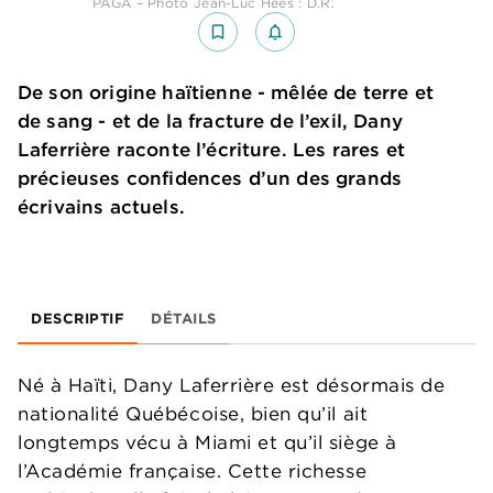
PAGA – Photo Jean-Luc Hees : D.R.
bookmark_border
notifications_none_outlined
De son origine haïtienne - mêlée de terre et
de sang - et de la fracture de l’exil, Dany
Laferrière raconte l’écriture. Les rares et
précieuses confidences d’un des grands
écrivains actuels.
DESCRIPTIF
DÉTAILS
Né à Haïti, Dany Laferrière est désormais de
nationalité Québécoise, bien qu’il ait
longtemps vécu à Miami et qu’il siège à
l’Académie française. Cette richesse