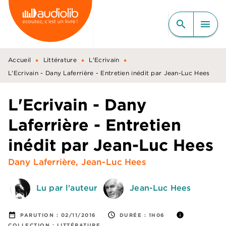
MENU
RECHERCHE
CONTENU
search
menu
PIED DE PAGE
•
•
•
Accueil
Littérature
L'Ecrivain
L'Ecrivain - Dany Laferrière - Entretien inédit par Jean-Luc Hees
L'Ecrivain - Dany
Laferrière - Entretien
inédit par Jean-Luc Hees
Dany Laferrière
,
Jean-Luc Hees
Lu par l'auteur
Jean-Luc Hees
date_range
access_time
info
PARUTION :
02/11/2016
DURÉE :
1H06
COLLECTION :
LITTÉRATURE