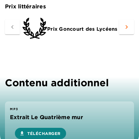
Prix littéraires
navigate_before
navigate_next
Prix Goncourt des Lycéens
Contenu additionnel
MP3
Extrait Le Quatrième mur
download
TÉLÉCHARGER