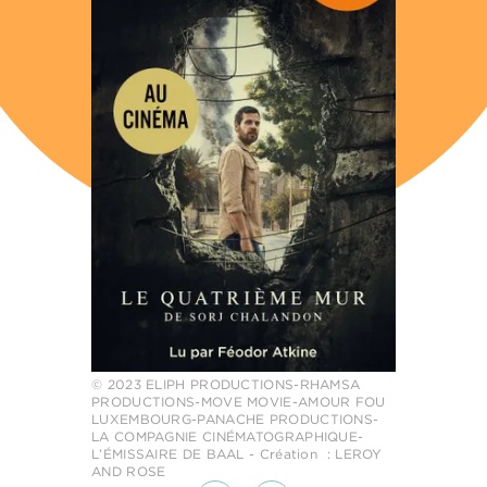
© 2023 ELIPH PRODUCTIONS-RHAMSA
PRODUCTIONS-MOVE MOVIE-AMOUR FOU
LUXEMBOURG-PANACHE PRODUCTIONS-
LA COMPAGNIE CINÉMATOGRAPHIQUE-
L’ÉMISSAIRE DE BAAL - Création : LEROY
AND ROSE