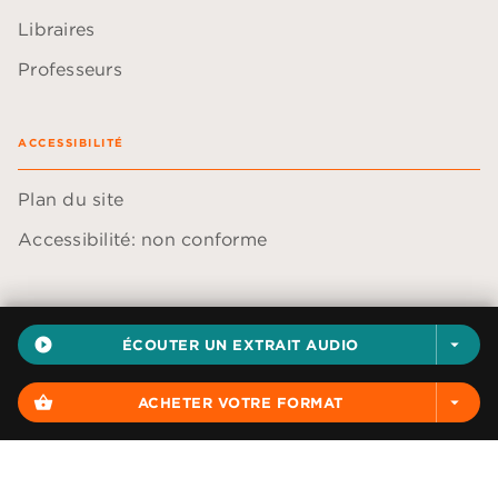
Libraires
Professeurs
ACCESSIBILITÉ
Plan du site
Accessibilité: non conforme
play_circle_filled
ÉCOUTER UN EXTRAIT AUDIO
arrow_drop_down
Données personnelles
Paramétrer vos cookies
shopping_basket
ACHETER VOTRE FORMAT
arrow_drop_down
Mentions légales
Conditions générales d'utilisation
Charte de référencement