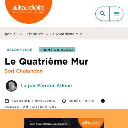
MENU
RECHERCHE
CONTENU
search
menu
PIED DE PAGE
•
•
Accueil
Littérature
Le Quatrième Mur
RÉCOMPENSÉ
PRIMÉ EN AUDIO
Le Quatrième Mur
Sorj Chalandon
Lu par Féodor Atkine
date_range
access_time
info
PARUTION :
19/03/2014
DURÉE :
9H10
COLLECTION :
LITTÉRATURE