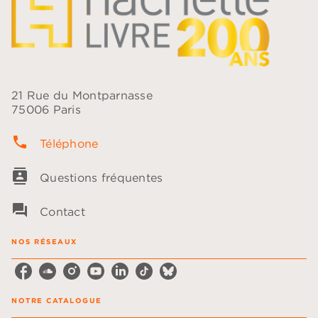
21 Rue du Montparnasse
75006 Paris
phone
Téléphone
contacts
Questions fréquentes
question_answer
Contact
NOS RÉSEAUX
NOTRE CATALOGUE