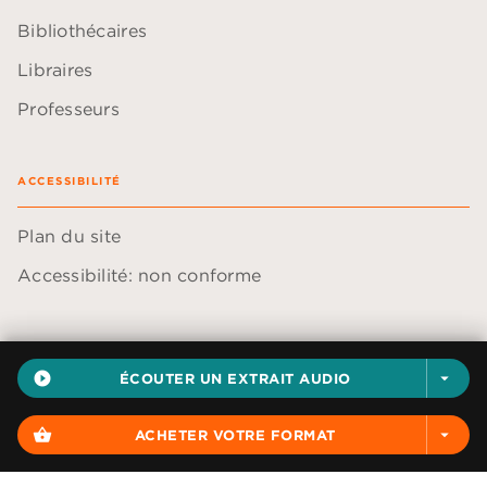
Bibliothécaires
Libraires
Professeurs
ACCESSIBILITÉ
Plan du site
Accessibilité: non conforme
play_circle_filled
ÉCOUTER UN EXTRAIT AUDIO
arrow_drop_down
Données personnelles
Paramétrer vos cookies
shopping_basket
ACHETER VOTRE FORMAT
arrow_drop_down
Mentions légales
Conditions générales d'utilisation