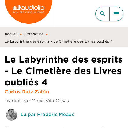
MENU
RECHERCHE
CONTENU
search
menu
PIED DE PAGE
•
•
Accueil
Littérature
Le Labyrinthe des esprits - Le Cimetière des Livres oubliés 4
Le Labyrinthe des esprits
- Le Cimetière des Livres
oubliés 4
Carlos Ruiz Zafón
Traduit par
Marie Vila Casas
Lu par Frédéric Meaux