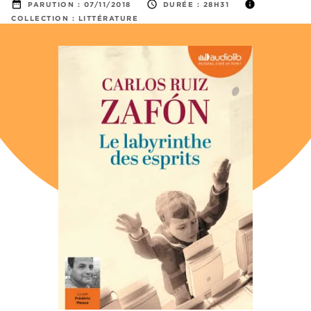
date_range
access_time
info
PARUTION :
07/11/2018
DURÉE :
28H31
COLLECTION :
LITTÉRATURE