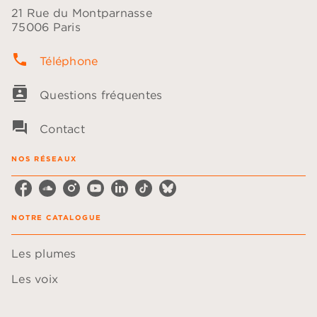
21 Rue du Montparnasse
75006 Paris
phone
Téléphone
contacts
Questions fréquentes
question_answer
Contact
NOS RÉSEAUX
NOTRE CATALOGUE
Les plumes
Les voix