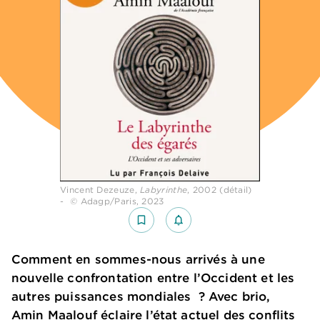
Vincent Dezeuze,
Labyrinthe
, 2002 (détail)
-
©
Adagp/Paris, 2023
bookmark_border
notifications_none_outlined
Comment en sommes-nous arrivés à une
nouvelle confrontation entre l’Occident et les
autres puissances mondiales ? Avec brio,
Amin Maalouf éclaire l’état actuel des conflits