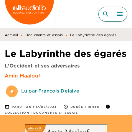
MENU
RECHERCHE
CONTENU
search
menu
PIED DE PAGE
•
•
Accueil
Documents et essais
Le Labyrinthe des égarés
Le Labyrinthe des égarés
L'Occident et ses adversaires
Amin Maalouf
Lu par François Delaive
date_range
access_time
info
PARUTION :
17/07/2024
DURÉE :
10H48
COLLECTION :
DOCUMENTS ET ESSAIS