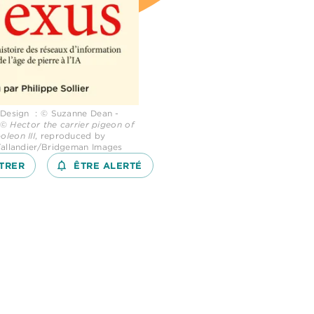
 Design : © Suzanne Dean -
: ©
Hector the carrier pigeon of
leon III
, reproduced by
Tallandier/Bridgeman Images
TRER
notifications_none_outlined
ÊTRE ALERTÉ