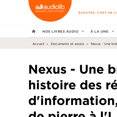
MENU
RECHERCHE
CONTENU
ÉCOUTEZ, C'EST UN LI
home
NOS LIVRES AUDIO
arrow_drop_down
À LA UNE
arrow_drop_down
•
•
Accueil
Documents et essais
Nexus - Une brèv
Nexus - Une b
histoire des r
d'information,
de pierre à l'I