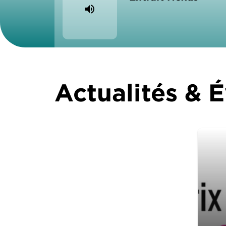
volume_up
Actualités &