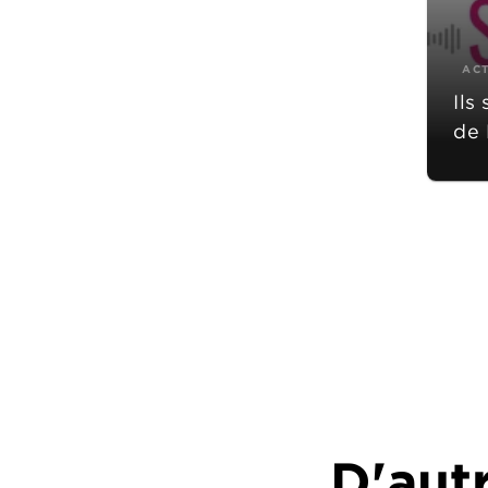
AC
Ils
de 
D'autr