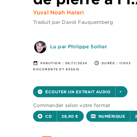
Yuval Noah Harari
Traduit par
David Fauquemberg
Lu par Philippe Sollier
date_range
access_time
PARUTION :
06/11/2024
DURÉE :
17H33
DOCUMENTS ET ESSAIS
play_circle_filled
ÉCOUTER UN EXTRAIT AUDIO
arrow_drop_down
Commander selon votre format
album
CD
28,90 €
surround_sound
NUMÉRIQUE