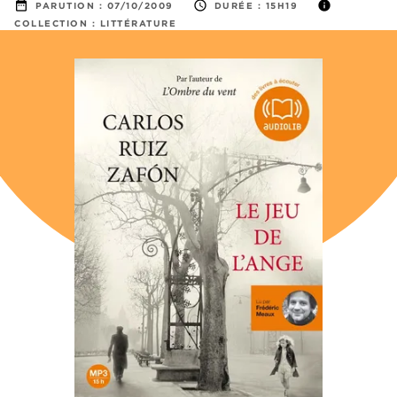
date_range
access_time
info
PARUTION :
07/10/2009
DURÉE :
15H19
COLLECTION :
LITTÉRATURE