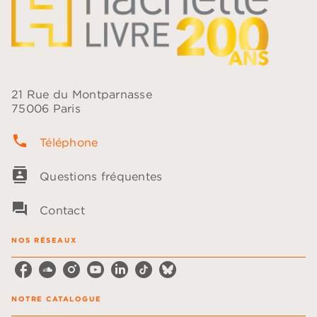
21 Rue du Montparnasse
75006 Paris
phone
Téléphone
contacts
Questions fréquentes
question_answer
Contact
NOS RÉSEAUX
NOTRE CATALOGUE