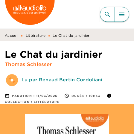
MENU
RECHERCHE
CONTENU
search
menu
PIED DE PAGE
•
•
Accueil
Littérature
Le Chat du jardinier
Le Chat du jardinier
Thomas Schlesser
Lu par Renaud Bertin Cordoliani
date_range
access_time
info
PARUTION :
11/03/2026
DURÉE :
10H33
COLLECTION :
LITTÉRATURE