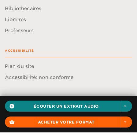
Bibliothécaires
Libraires
Professeurs
ACCESSIBILITÉ
Plan du site
Accessibilité: non conforme
play_circle_filled
ÉCOUTER UN EXTRAIT AUDIO
arrow_drop_down
Données personnelles
Paramétrer vos cookies
shopping_basket
ACHETER VOTRE FORMAT
arrow_drop_down
Mentions légales
Conditions générales d'utilisation