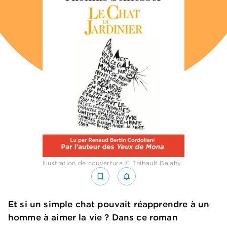
Illustration de couverture © Thibault Balahy
bookmark_border
notifications_none_outlined
Et si un simple chat pouvait réapprendre à un
homme à aimer la vie ? Dans ce roman