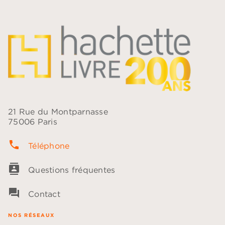
21 Rue du Montparnasse
75006 Paris
phone
Téléphone
contacts
Questions fréquentes
question_answer
Contact
NOS RÉSEAUX