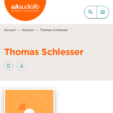
MENU
RECHERCHE
CONTENU
search
menu
PIED DE PAGE
•
•
Accueil
Auteurs
Thomas Schlesser
Thomas Schlesser
bookmark_border
notifications_none_outlined