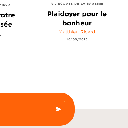
A L'ÉCOUTE DE LA SAGESSE
MIEUX
Plaidoyer pour le
votre
bonheur
nsée
Matthieu Ricard
…
10/06/2015
send