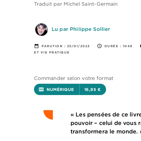
Traduit par
Michel Saint-Germain
Lu par Philippe Sollier
date_range
access_time
i
PARUTION :
25/01/2023
DURÉE :
1H49
ET VIE PRATIQUE
Commander selon votre format
surround_sound
NUMÉRIQUE
16,95 €
« Les pensées de ce livre
pouvoir – celui de vous r
transformera le monde. »