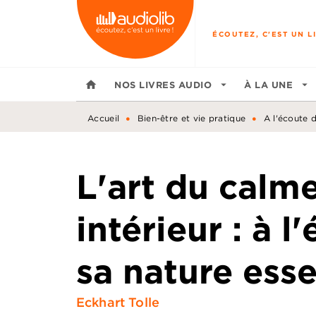
MENU
RECHERCHE
CONTENU
ÉCOUTEZ, C'EST UN LI
home
NOS LIVRES AUDIO
arrow_drop_down
À LA UNE
arrow_drop_down
•
•
Accueil
Bien-être et vie pratique
A l'écoute 
L'art du calm
intérieur : à l
sa nature esse
Eckhart Tolle