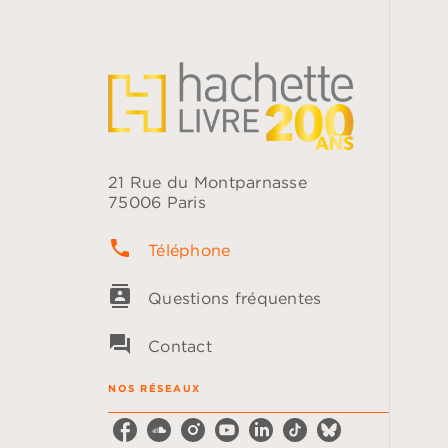
21 Rue du Montparnasse
75006 Paris
phone
Téléphone
contacts
Questions fréquentes
question_answer
Contact
NOS RÉSEAUX