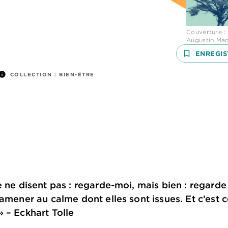
Couverture :
Augustin Ma
bookmark_border
ENREGIS
nfo
COLLECTION :
BIEN-ÊTRE
 ne disent pas : regarde-moi, mais bien : regarde 
amener au calme dont elles sont issues. Et c’est c
 – Eckhart Tolle