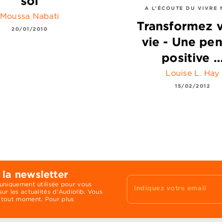
soi
A L'ÉCOUTE DU VIVRE 
Moussa Nabati
Transformez 
20/01/2010
vie - Une pe
positive 
Louise L. Hay
15/02/2012
 la newsletter
 uniquement utilisée pour vous
Indiquez votre email
ur les actualités d'Audiolib. Vous
 tout moment. Pour plus