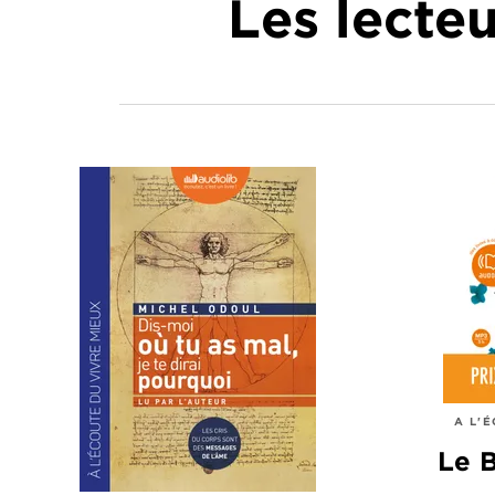
Les lecte
A L'
Le 