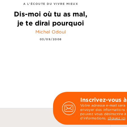
A L'ÉCOUTE DU VIVRE MIEUX
Dis-moi où tu as mal,
je te dirai pourquoi
Michel Odoul
03/09/2008
Inscrivez-vous à
Votre adresse e-mail sera
envoyer des informations s
pouvez vous désinscrire à
d’informations,
cliquez ici
.