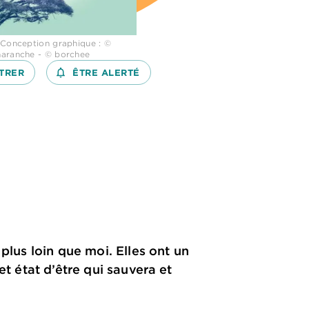
 Conception graphique : ©
naranche - © borchee
TRER
notifications_none_outlined
ÊTRE ALERTÉ
plus loin que moi. Elles ont un
et état d’être qui sauvera et