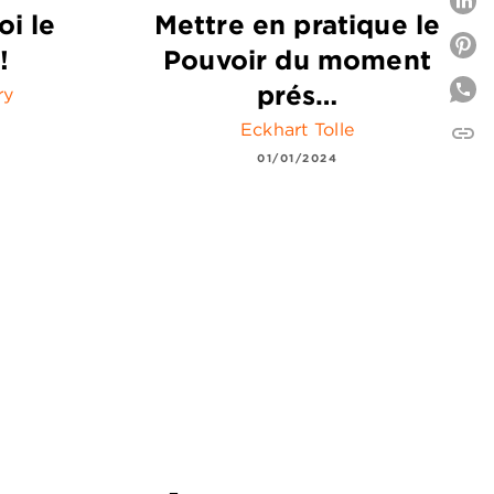
P
oi le
Mettre en pratique le
P
!
Pouvoir du moment
prés…
ry
Eckhart Tolle
link
C
01/01/2024