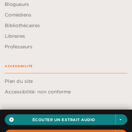
Blogueurs
Comédiens
Bibliothécaires
Libraires
Professeurs
ACCESSIBILITÉ
Plan du site
Accessibilité: non conforme
play_circle_filled
ÉCOUTER UN EXTRAIT AUDIO
arrow_drop_down
Données personnelles
Paramétrer vos cookies