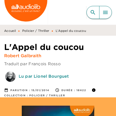
MENU
RECHERCHE
CONTENU
search
menu
PIED DE PAGE
•
•
Accueil
Policier / Thriller
L'Appel du coucou
L'Appel du coucou
Robert Galbraith
Traduit par
François Rosso
Lu par Lionel Bourguet
date_range
access_time
info
PARUTION :
15/01/2014
DURÉE :
18H22
COLLECTION :
POLICIER / THRILLER