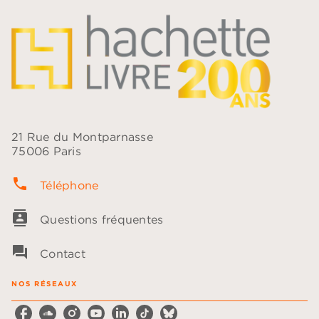
21 Rue du Montparnasse
75006 Paris
phone
Téléphone
contacts
Questions fréquentes
question_answer
Contact
NOS RÉSEAUX