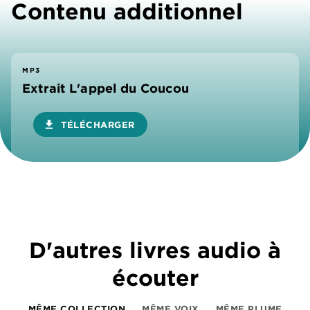
Contenu additionnel
MP3
Extrait L'appel du Coucou
download
TÉLÉCHARGER
D'autres livres audio à
écouter
MÊME COLLECTION
MÊME VOIX
MÊME PLUME