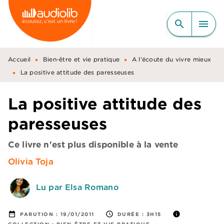
MENU
RECHERCHE
CONTENU
search
menu
PIED DE PAGE
•
•
Accueil
Bien-être et vie pratique
A l'écoute du vivre mieux
•
La positive attitude des paresseuses
La positive attitude des
paresseuses
Ce livre n'est plus disponible à la vente
Olivia Toja
Lu par Elsa Romano
date_range
access_time
info
PARUTION :
19/01/2011
DURÉE :
3H15
COLLECTION :
BIEN-ÊTRE ET VIE PRATIQUE