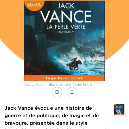
Couverture : Illustration d’Alain Brion
bookmark_border
notifications_none_outlined
Jack Vance évoque une histoire de
guerre et de politique, de magie et de
bravoure, présentée dans le style