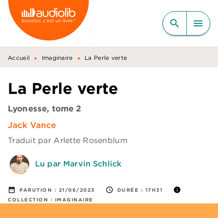
MENU
RECHERCHE
CONTENU
search
menu
PIED DE PAGE
•
•
Accueil
Imaginaire
La Perle verte
La Perle verte
Lyonesse, tome 2
Jack Vance
Traduit par
Arlette Rosenblum
Lu par Marvin Schlick
date_range
access_time
info
PARUTION :
21/06/2023
DURÉE :
17H31
COLLECTION :
IMAGINAIRE