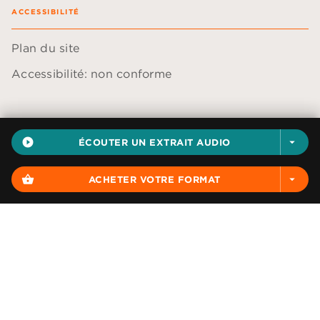
ACCESSIBILITÉ
Plan du site
Accessibilité: non conforme
play_circle_filled
ÉCOUTER UN EXTRAIT AUDIO
arrow_drop_down
Données personnelles
Paramétrer vos cookies
shopping_basket
ACHETER VOTRE FORMAT
arrow_drop_down
Mentions légales
Conditions générales d'utilisation
Charte de référencement
AUDIOLIB© 2026