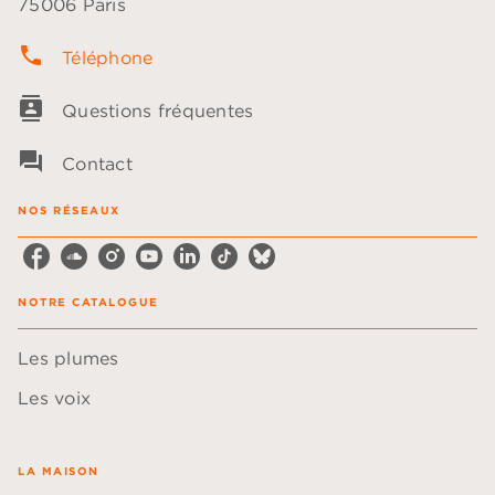
75006 Paris
phone
Téléphone
contacts
Questions fréquentes
question_answer
Contact
NOS RÉSEAUX
NOTRE CATALOGUE
Les plumes
Les voix
LA MAISON