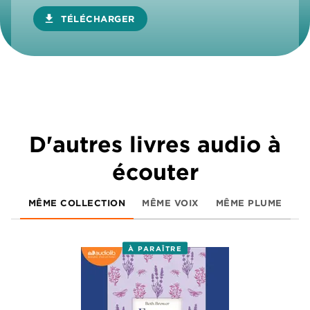
download
TÉLÉCHARGER
D'autres livres audio à
écouter
MÊME COLLECTION
MÊME VOIX
MÊME PLUME
À PARAÎTRE