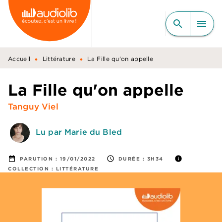
MENU
RECHERCHE
CONTENU
search
menu
PIED DE PAGE
•
•
Accueil
Littérature
La Fille qu'on appelle
La Fille qu'on appelle
Tanguy Viel
Lu par Marie du Bled
date_range
access_time
info
PARUTION :
19/01/2022
DURÉE :
3H34
COLLECTION :
LITTÉRATURE