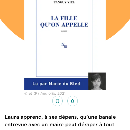
© et (P) Audiolib, 2021
bookmark_border
notifications_none_outlined
Laura apprend, à ses dépens, qu’une banale
entrevue avec un maire peut déraper à tout