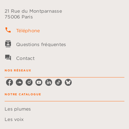
21 Rue du Montparnasse
75006 Paris
phone
Téléphone
contacts
Questions fréquentes
question_answer
Contact
NOS RÉSEAUX
NOTRE CATALOGUE
Les plumes
Les voix