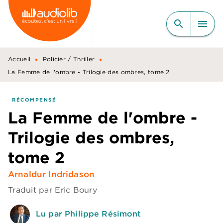
MENU
RECHERCHE
CONTENU
search
menu
PIED DE PAGE
•
•
Accueil
Policier / Thriller
La Femme de l'ombre - Trilogie des ombres, tome 2
RÉCOMPENSÉ
La Femme de l'ombre -
Trilogie des ombres,
tome 2
Arnaldur Indridason
Traduit par
Eric Boury
Lu par Philippe Résimont