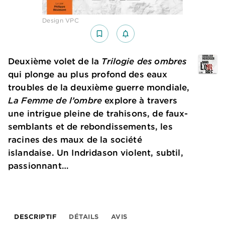
Design VPC
bookmark_border
notifications_none_outlined
Deuxième volet de la
Trilogie des ombres
qui plonge au plus profond des eaux
troubles de la deuxième guerre mondiale,
La Femme de l’ombre
explore à travers
une intrigue pleine de trahisons, de faux-
semblants et de rebondissements, les
racines des maux de la société
islandaise. Un Indridason violent, subtil,
passionnant…
DESCRIPTIF
DÉTAILS
AVIS