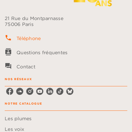
21 Rue du Montparnasse
75006 Paris
phone
Téléphone
contacts
Questions fréquentes
question_answer
Contact
NOS RÉSEAUX
NOTRE CATALOGUE
Les plumes
Les voix