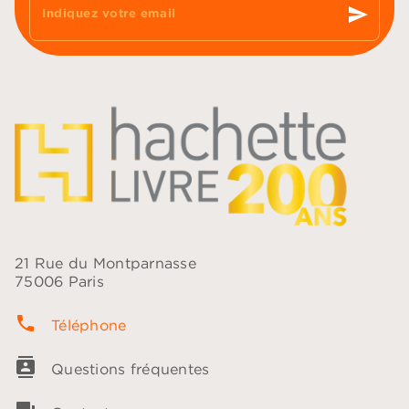
send
Indiquez votre email
21 Rue du Montparnasse
75006 Paris
phone
Téléphone
contacts
Questions fréquentes