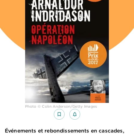
Photo © Colin Anderson/Getty Images
bookmark_border
notifications_none_outlined
Événements et rebondissements en cascades,