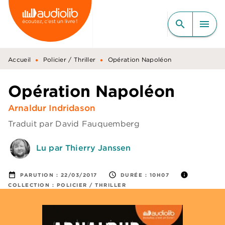
MENU
RECHERCHE
CONTENU
search
menu
PIED DE PAGE
•
•
Accueil
Policier / Thriller
Opération Napoléon
Opération Napoléon
Arnaldur Indridason
Traduit par
David Fauquemberg
Lu par Thierry Janssen
date_range
access_time
info
PARUTION :
22/03/2017
DURÉE :
10H07
COLLECTION :
POLICIER / THRILLER