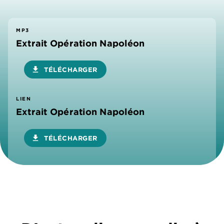
MP3
Extrait Opération Napoléon
download
TÉLÉCHARGER
LIEN
Extrait Opération Napoléon
download
TÉLÉCHARGER