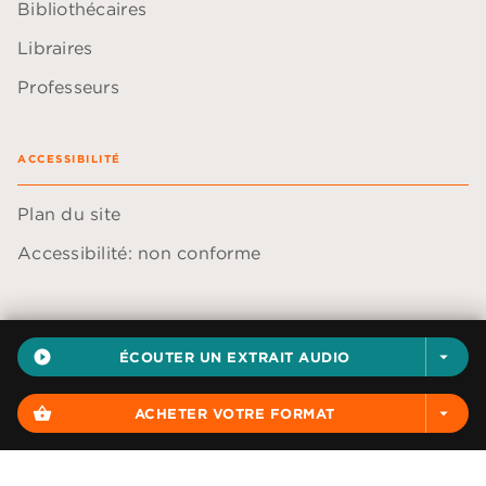
Bibliothécaires
Libraires
Professeurs
ACCESSIBILITÉ
Plan du site
Accessibilité: non conforme
play_circle_filled
ÉCOUTER UN EXTRAIT AUDIO
arrow_drop_down
Données personnelles
Paramétrer vos cookies
shopping_basket
ACHETER VOTRE FORMAT
arrow_drop_down
Mentions légales
Conditions générales d'utilisation