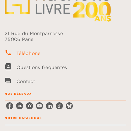
21 Rue du Montparnasse
75006 Paris
phone
Téléphone
contacts
Questions fréquentes
question_answer
Contact
NOS RÉSEAUX
NOTRE CATALOGUE