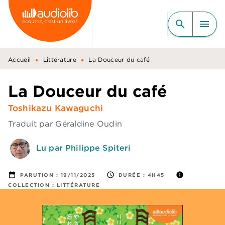
MENU
RECHERCHE
CONTENU
search
menu
PIED DE PAGE
•
•
Accueil
Littérature
La Douceur du café
La Douceur du café
Toshikazu Kawaguchi
Traduit par
Géraldine Oudin
Lu par Philippe Spiteri
date_range
access_time
info
PARUTION :
19/11/2025
DURÉE :
4H45
COLLECTION :
LITTÉRATURE