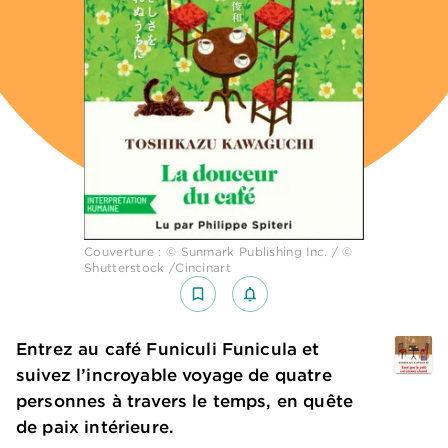
Couverture : © Sunmark Publishing Inc. / ©
Shutterstock /Cincinart
bookmark_border
notifications_none_outlined
Entrez au café Funiculi Funicula et
suivez l’incroyable voyage de quatre
personnes à travers le temps, en quête
de paix intérieure.