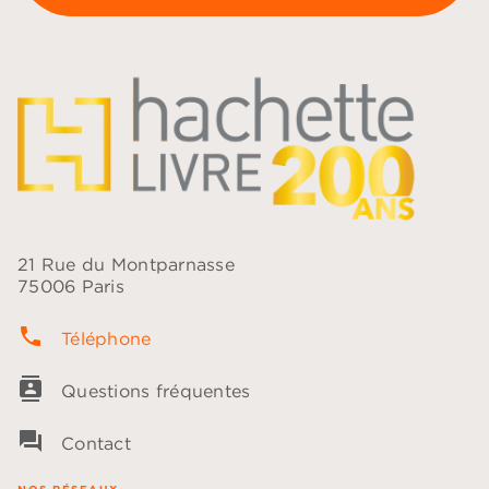
21 Rue du Montparnasse
75006 Paris
phone
Téléphone
contacts
Questions fréquentes
question_answer
Contact
NOS RÉSEAUX