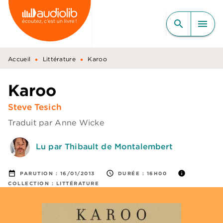
MENU
RECHERCHE
CONTENU
search
menu
PIED DE PAGE
•
•
Accueil
Littérature
Karoo
Karoo
Steve Tesich
Traduit par
Anne Wicke
Lu par Thibault de Montalembert
date_range
access_time
info
PARUTION :
16/01/2013
DURÉE :
16H00
COLLECTION :
LITTÉRATURE