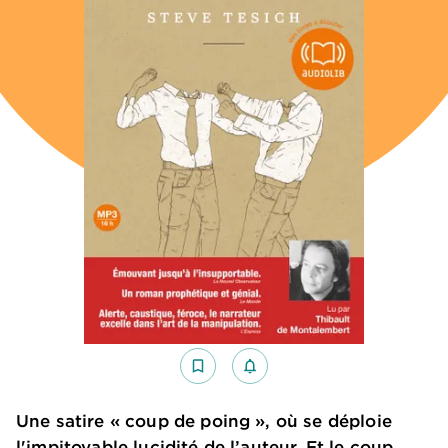
bookmark_border
notifications_none_outlined
Une satire « coup de poing », où se déploie
l'impitoyable lucidité de l’auteur. Et le coup