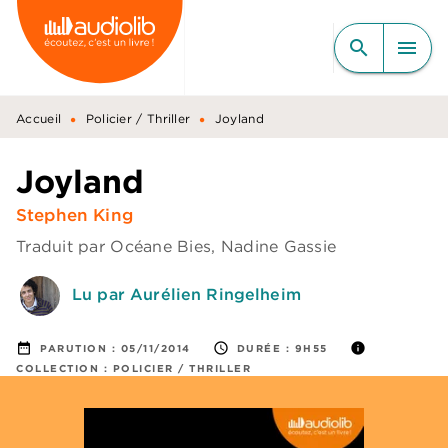
MENU
RECHERCHE
CONTENU
search
menu
PIED DE PAGE
•
•
Accueil
Policier / Thriller
Joyland
Joyland
Stephen King
Traduit par
Océane Bies
,
Nadine Gassie
Lu par Aurélien Ringelheim
date_range
access_time
info
PARUTION :
05/11/2014
DURÉE :
9H55
COLLECTION :
POLICIER / THRILLER