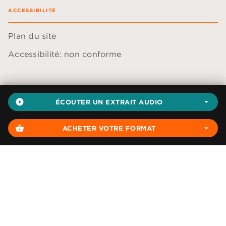
ACCESSIBILITÉ
Plan du site
Accessibilité: non conforme
play_circle_filled
ÉCOUTER UN EXTRAIT AUDIO
arrow_drop_down
Données personnelles
Paramétrer vos cookies
shopping_basket
ACHETER VOTRE FORMAT
arrow_drop_down
Mentions légales
Conditions générales d'utilisation
Charte de référencement
AUDIOLIB© 2026