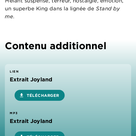
Mêlant suspense, terreur, nostalgie, émotion,
un superbe King dans la lignée de
Stand by
me
.
Contenu additionnel
LIEN
Extrait Joyland
download
TÉLÉCHARGER
MP3
Extrait Joyland