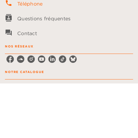
phone
Téléphone
contacts
Questions fréquentes
question_answer
Contact
NOS RÉSEAUX
NOTRE CATALOGUE
Les plumes
Les voix
LA MAISON
Qui sommes-nous ?