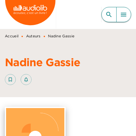
MENU
RECHERCHE
CONTENU
search
menu
PIED DE PAGE
•
•
Accueil
Auteurs
Nadine Gassie
Nadine Gassie
bookmark_border
notifications_none_outlined