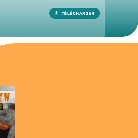
download
TÉLÉCHARGER