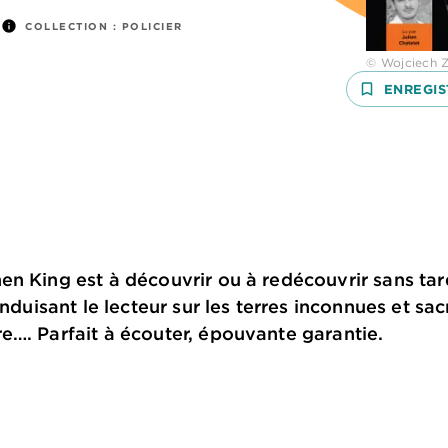
info
COLLECTION :
POLICIER
© Wojciech Z
bookmark_border
ENREGIS
n King est à découvrir ou à redécouvrir sans tar
onduisant le lecteur sur les terres inconnues et sac
e…. Parfait à écouter, épouvante garantie.