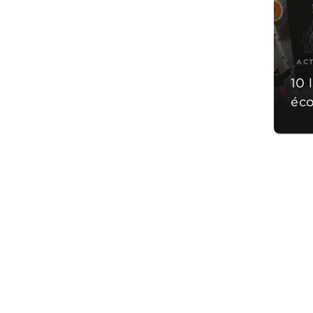
AC
10 
éco