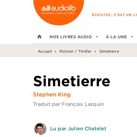
MENU
RECHERCHE
CONTENU
ÉCOUTEZ, C'EST UN LI
home
NOS LIVRES AUDIO
arrow_drop_down
À LA UNE
arrow_drop_down
•
•
Accueil
Policier / Thriller
Simetierre
Simetierre
Stephen King
Traduit par
François Lasquin
Lu par Julien Chatelet