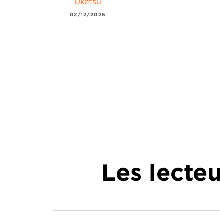
Uketsu
02/12/2026
Les lecte