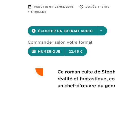
date_range
access_time
PARUTION :
28/08/2019
DURÉE :
18H19
/ THRILLER
play_circle_filled
ÉCOUTER UN EXTRAIT AUDIO
arrow_drop_down
Commander selon votre format
surround_sound
NUMÉRIQUE
22,45 €
Ce roman culte de Stephe
réalité et fantastique, c
un chef-d’œuvre du genr