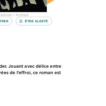
wolinski / Arcangel
TRER
notifications_none_outlined
ÊTRE ALERTÉ
der. Jouant avec délice entre
rées de l’effroi, ce roman est