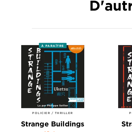
D'autr
À PARAÎTRE
POLICIER / THRILLER
P
Strange Buildings
St