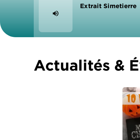
Extrait Simetierre
volume_up
Actualités &