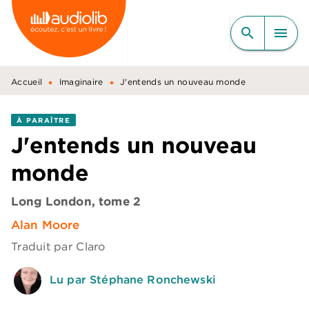
MENU
RECHERCHE
CONTENU
search
menu
PIED DE PAGE
•
•
Accueil
Imaginaire
J'entends un nouveau monde
À PARAÎTRE
J'entends un nouveau
monde
Long London, tome 2
Alan Moore
Traduit par
Claro
Lu par Stéphane Ronchewski