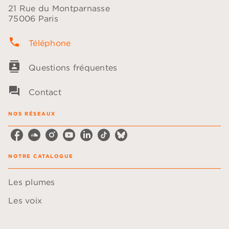
21 Rue du Montparnasse
75006 Paris
phone
Téléphone
contacts
Questions fréquentes
question_answer
Contact
NOS RÉSEAUX
NOTRE CATALOGUE
Les plumes
Les voix