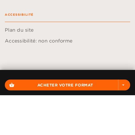
ACCESSIBILITÉ
Plan du site
Accessibilité: non conforme
Données personnelles
Paramétrer vos cookies
shopping_basket
ACHETER VOTRE FORMAT
arrow_drop_down
Mentions légales
Conditions générales d'utilisation
Charte de référencement