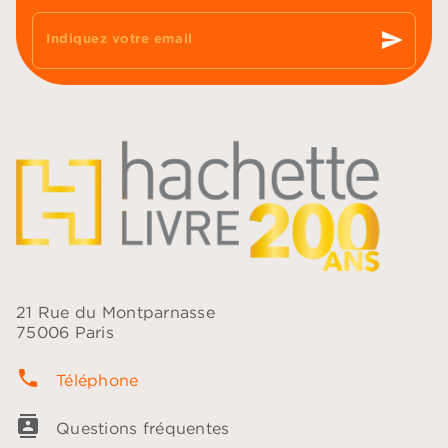
send
Indiquez votre email
21 Rue du Montparnasse
75006 Paris
phone
Téléphone
contacts
Questions fréquentes