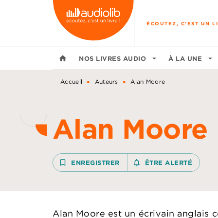
MENU
RECHERCHE
CONTENU
ÉCOUTEZ, C'EST UN LI
home
NOS LIVRES AUDIO
arrow_drop_down
À LA UNE
arrow_drop_down
•
•
Accueil
Auteurs
Alan Moore
Alan Moore
bookmark_border
ENREGISTRER
notifications_none_outline
ÊTRE ALERTÉ
Alan Moore est un écrivain anglais