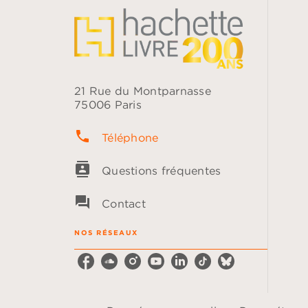
21 Rue du Montparnasse
75006 Paris
phone
Téléphone
contacts
Questions fréquentes
question_answer
Contact
NOS RÉSEAUX