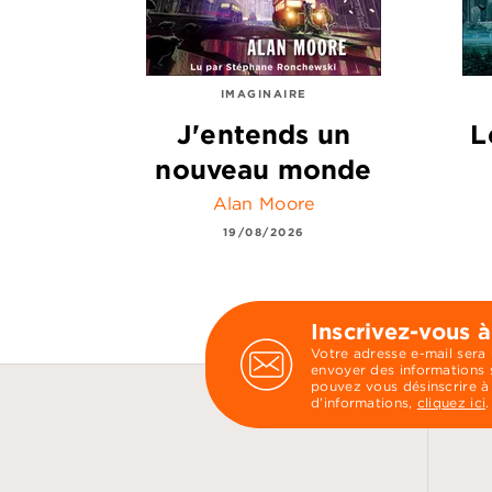
IMAGINAIRE
J'entends un
L
nouveau monde
Alan Moore
19/08/2026
Inscrivez-vous à
Votre adresse e-mail sera
envoyer des informations s
pouvez vous désinscrire à
d’informations,
cliquez ici
.