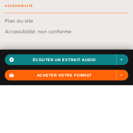
ACCESSIBILITÉ
Plan du site
Accessibilité: non conforme
play_circle_filled
ÉCOUTER UN EXTRAIT AUDIO
arrow_drop_down
Données personnelles
Paramétrer vos cookies
shopping_basket
ACHETER VOTRE FORMAT
arrow_drop_down
Mentions légales
Conditions générales d'utilisation
Charte de référencement
AUDIOLIB© 2026