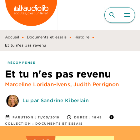
MENU
RECHERCHE
CONTENU
search
menu
PIED DE PAGE
•
•
•
Accueil
Documents et essais
Histoire
Et tu n'es pas revenu
RÉCOMPENSÉ
Et tu n'es pas revenu
Marceline Loridan-Ivens
,
Judith Perrignon
Lu par Sandrine Kiberlain
date_range
access_time
info
PARUTION :
11/05/2016
DURÉE :
1H49
COLLECTION :
DOCUMENTS ET ESSAIS