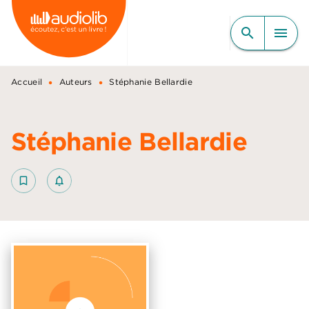
MENU
RECHERCHE
CONTENU
search
menu
PIED DE PAGE
•
•
Accueil
Auteurs
Stéphanie Bellardie
Stéphanie Bellardie
bookmark_border
notifications_none_outlined