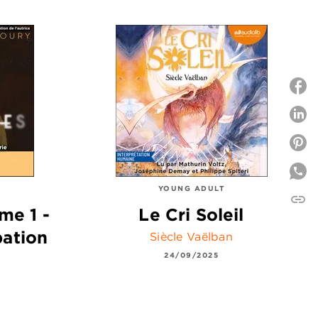
P
P
YOUNG ADULT
link
C
me 1 -
Le Cri Soleil
pation
Siècle Vaëlban
24/09/2025