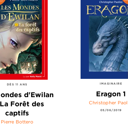
IMAGINAIRE
DÈS 11 ANS
Eragon 1
ondes d'Ewilan
- La Forêt des
Christopher Paol
05/06/2019
captifs
Pierre Bottero