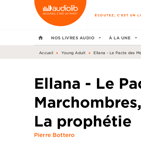
MENU
RECHERCHE
CONTENU
ÉCOUTEZ, C'EST UN LI
home
NOS LIVRES AUDIO
arrow_drop_down
À LA UNE
arrow_drop_down
•
•
Accueil
Young Adult
Ellana - Le Pacte des M
Ellana - Le Pa
Marchombres,
La prophétie
Pierre Bottero