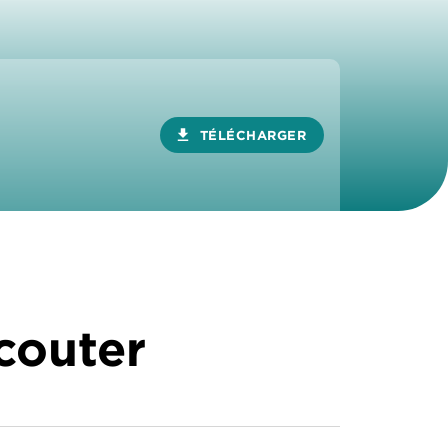
download
TÉLÉCHARGER
écouter