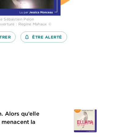
e Sébastien Pelon
verture : Regine Mahaux ©
TRER
notifications_none_outlined
ÊTRE ALERTÉ
 Alors qu’elle
s menacent la