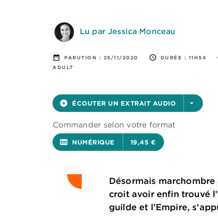
Lu par Jessica Monceau
date_range
access_time
PARUTION :
25/11/2020
DURÉE :
11H54
ADULT
play_circle_filled
ÉCOUTER UN EXTRAIT AUDIO
arrow_drop_down
Commander selon votre format
surround_sound
NUMÉRIQUE
19,45 €
Désormais marchombre acc
croit avoir enfin trouvé
guilde et l’Empire, s’ap