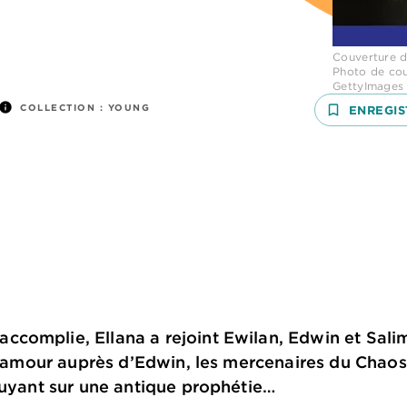
Couverture d
Photo de cou
GettyImages
info
COLLECTION :
YOUNG
bookmark_border
ENREGIS
omplie, Ellana a rejoint Ewilan, Edwin et Salim.
 l’amour auprès d’Edwin, les mercenaires du Chao
puyant sur une antique prophétie…