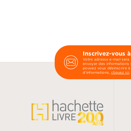
Inscrivez-vous à
Votre adresse e-mail sera
envoyer des informations s
pouvez vous désinscrire à
d’informations,
cliquez ici
.