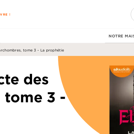
PIED DE PAGE
VRE !
NOTRE MAI
archombres, tome 3 - La prophétie
cte des
 tome 3 -