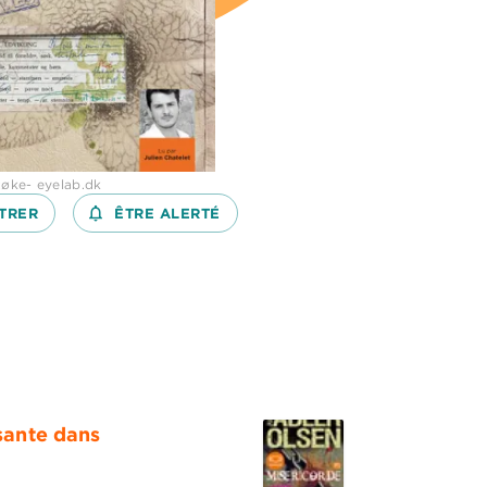
øke- eyelab.dk
TRER
notifications_none_outlined
ÊTRE ALERTÉ
sante dans