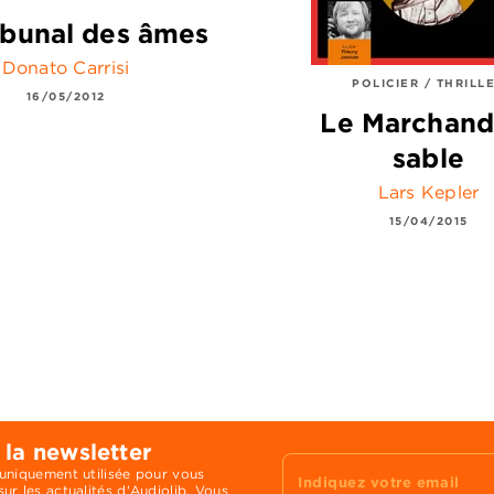
ibunal des âmes
Donato Carrisi
POLICIER / THRILL
16/05/2012
Le Marchand
sable
Lars Kepler
15/04/2015
 la newsletter
 uniquement utilisée pour vous
Indiquez votre email
ur les actualités d'Audiolib. Vous