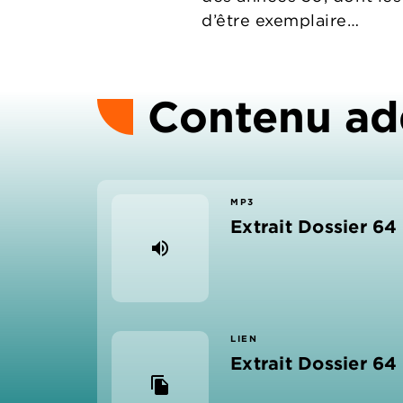
d’être exemplaire…
Contenu ad
MP3
Extrait Dossier 64
volume_up
LIEN
Extrait Dossier 64
file_copy