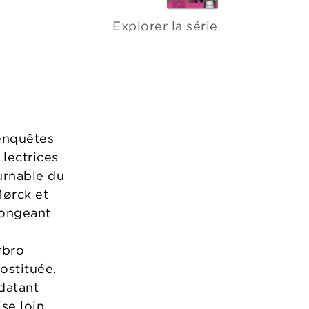
Explorer la série
 enquêtes
 lectrices
ournable du
Mørck et
longeant
rbro
rostituée.
datant
se loin