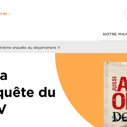
PIED DE PAGE
VRE !
NOTRE MAI
atrième enquête du département V
La
quête du
V