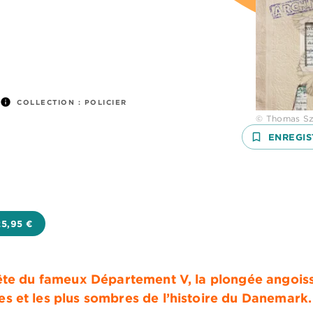
info
COLLECTION :
POLICIER
© Thomas Sz
bookmark_border
ENREGIS
25,95 €
ête du fameux Département V, la plongée angois
 et les plus sombres de l’histoire du Danemark.