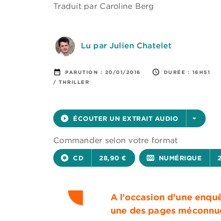
Traduit par
Caroline Berg
Lu par Julien Chatelet
date_range
access_time
PARUTION :
20/01/2016
DURÉE :
16H51
/ THRILLER
play_circle_filled
ÉCOUTER UN EXTRAIT AUDIO
arrow_drop_down
Commander selon votre format
album
CD
28,90 €
surround_sound
NUMÉRIQUE
A l’occasion d’une enqu
une des pages méconnues