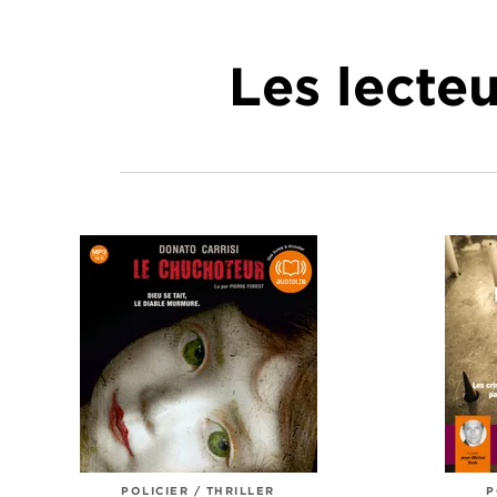
Les lecte
POLICIER / THRILLER
P