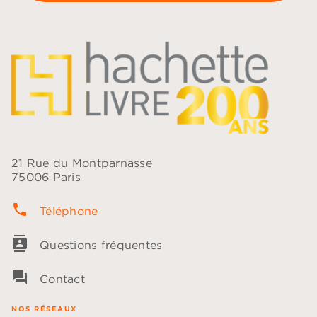
21 Rue du Montparnasse
75006 Paris
phone
Téléphone
contacts
Questions fréquentes
question_answer
Contact
NOS RÉSEAUX