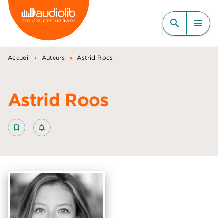
MENU
RECHERCHE
CONTENU
search
menu
PIED DE PAGE
•
•
Accueil
Auteurs
Astrid Roos
Astrid Roos
bookmark_border
notifications_none_outlined