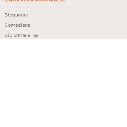
QUESTIONS PROFESSIONNELLES
Blogueurs
Comédiens
Bibliothécaires
Libraires
Professeurs
ACCESSIBILITÉ
Plan du site
Accessibilité: non conforme