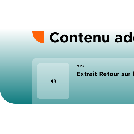
Contenu ad
MP3
Extrait Retour sur 
volume_up