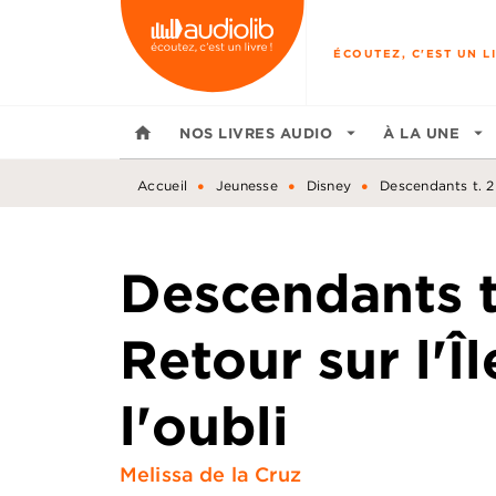
MENU
RECHERCHE
CONTENU
ÉCOUTEZ, C'EST UN LI
home
NOS LIVRES AUDIO
arrow_drop_down
À LA UNE
arrow_drop_down
•
•
•
Accueil
Jeunesse
Disney
Descendants t. 2 
Descendants t.
Retour sur l'Î
l'oubli
Melissa de la Cruz