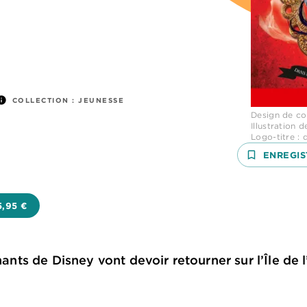
nfo
COLLECTION :
JEUNESSE
Design de co
Illustration 
Logo-titre : 
bookmark_border
ENREGIS
5,95 €
hants de Disney vont devoir retourner sur l’Île de l’