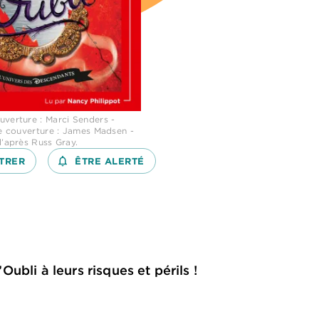
uverture : Marci Senders -
de couverture : James Madsen -
d’après Russ Gray.
TRER
notifications_none_outlined
ÊTRE ALERTÉ
Oubli à leurs risques et périls !