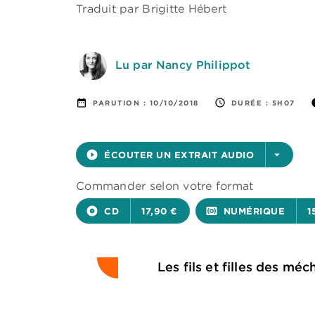
Traduit par
Brigitte Hébert
Lu par Nancy Philippot
date_range
access_time
i
PARUTION :
10/10/2018
DURÉE :
5H07
play_circle_filled
ÉCOUTER UN EXTRAIT AUDIO
arrow_drop_down
Commander selon votre format
album
CD
17,90 €
surround_sound
NUMÉRIQUE
1
Les fils et filles des méc