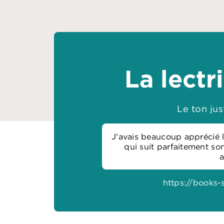
La lectr
Le ton ju
J'avais beaucoup apprécié 
qui suit parfaitement so
a
https://books-