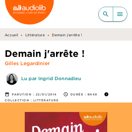
MENU
RECHERCHE
CONTENU
search
menu
PIED DE PAGE
•
•
Accueil
Littérature
Demain j'arrête !
Demain j'arrête !
Gilles Legardinier
Lu par Ingrid Donnadieu
date_range
access_time
info
PARUTION :
22/01/2014
DURÉE :
8H49
COLLECTION :
LITTÉRATURE