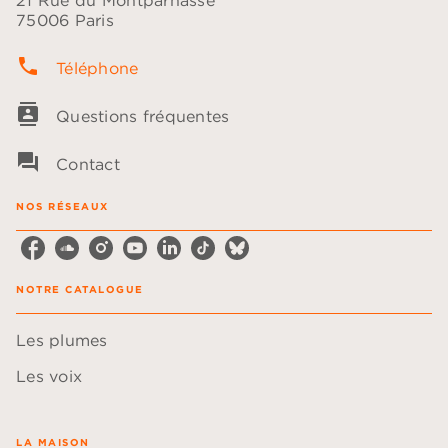
21 Rue du Montparnasse
75006 Paris
phone
Téléphone
contacts
Questions fréquentes
question_answer
Contact
NOS RÉSEAUX
NOTRE CATALOGUE
Les plumes
Les voix
LA MAISON