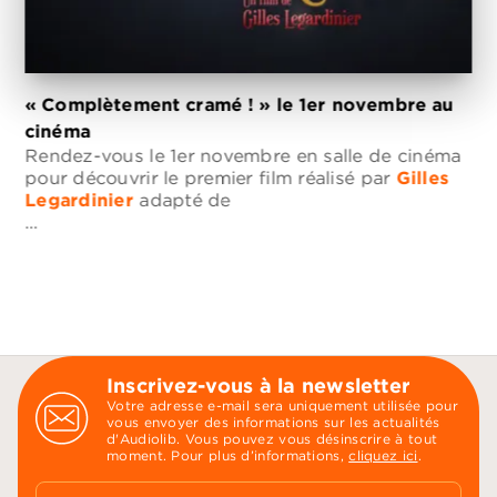
« Complètement cramé ! » le 1er novembre au
cinéma
Rendez-vous le 1er novembre en salle de cinéma
pour découvrir le premier film réalisé par
Gilles
Legardinier
adapté de
…
Inscrivez-vous à la newsletter
Votre adresse e-mail sera uniquement utilisée pour
vous envoyer des informations sur les actualités
d'Audiolib. Vous pouvez vous désinscrire à tout
moment. Pour plus d’informations,
cliquez ici
.